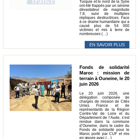
Turquie et le nord de la Syrie
ont été frappés par un séisme
dévastateur de magnitude
7.8, suivi de multiples
répliques destructrices. Face
à ce drame humanitaire qui a
causé plus de 54 000
victimes et mis à terre de
nombreuses (…)
EN SAVOIR PLUS
Fonds de solidarité
Maroc : mission de
terrain à Ouneine, le 20
juin 2026
Le 20 juin 2026, une
délégation composée de
chargés de mission de Cités
Unies France et de
représentants de la Région
Centre-Val de Loire et du
Département de l’Aude, s’est
rendue dans la commune
d’Ouneine, dans le cadre du
Fonds de solidarité pour le
Maroc porté par CUF et mis
en œuvre avec (…)