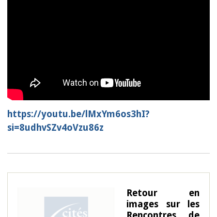
https://youtu.be/lMxYm6os3hI?
si=8udhvSZv4oVzu86z
Retour en
images sur les
Rencontres de