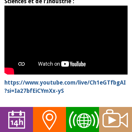
Sciences et de l’Industrie :
https://www.youtube.com/live/Ch1eGTfbgAI
?si=Ia27bfEiCYmXx-yS