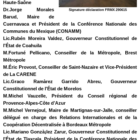
Haute-Saône
Dr.Jorge Morales
Signature déclaration FRMX 290615
Barud
, Maire de
Cuernavaca et Président de la Conférence Nationale des
Communes du Mexique (CONAMM)
Lic.Rubén Moreira Valdez
, Gouverneur Constitutionnel de
l'État de Coahuila
M.Fortuné Pellicano
, Conseiller de la Métropole, Brest
Métropole
M.Éric Provost
, Conseiller de Saint-Nazaire et Vice-Président
de La CARENE
Lic.Graco Ramà­rez Garrido Abreu
, Gouverneur
Constitutionnel de l'État de Morelos
M.Michel Vauzelle
, Président du Conseil régional de
Provence-Alpes-Côte d’Azur
M.Michel Vernejoul
, Maire de Martignas-sur-Jalle, conseiller
délégué en charge des Relations Internationales et de la
Coopération Décentralisée à Bordeaux Métropole
Lic.Mariano Gonzà¡lez Zarur
, Gouverneur Constitutionnel de
l'État de Tlaxcala, Président de la Conférence Nationale des