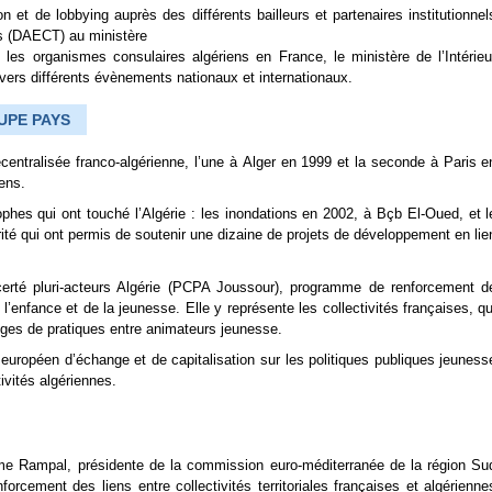
n et de lobbying auprès des différents bailleurs et partenaires institutionnel
ales (DAECT) au ministère
es organismes consulaires algériens en France, le ministère de l’Intérieu
ravers différents évènements nationaux et internationaux.
UPE PAYS
centralisée franco-algérienne, l’une à Alger en 1999 et la seconde à Paris e
iens.
phes qui ont touché l’Algérie : les inondations en 2002, à Bçb El-Oued, et l
té qui ont permis de soutenir une dizaine de projets de développement en lie
rté pluri-acteurs Algérie (PCPA Joussour), programme de renforcement d
enfance et de la jeunesse. Elle y représente les collectivités françaises, qu
anges de pratiques entre animateurs jeunesse.
européen d’échange et de capitalisation sur les politiques publiques jeuness
ivités algériennes.
Mme Rampal, présidente de la commission euro-méditerranée de la région Su
cement des liens entre collectivités territoriales françaises et algérienne