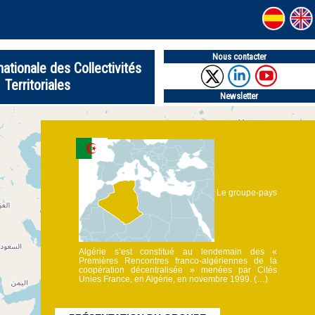
Nous contacter
nationale des Collectivités
Territoriales
Newsletter
Le groupe-pays
Algérie s’est constitué au lendemain des «
Premières Rencontres franco-algériennes de la
coopération décentralisée » menées par Cités
Unies France, en Algérie, en novembre 1999. (…)