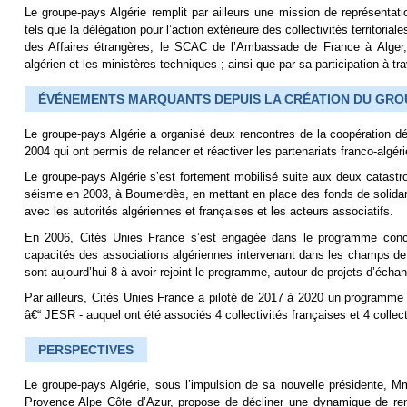
Le groupe-pays Algérie remplit par ailleurs une mission de représentatio
tels que la délégation pour l’action extérieure des collectivités territori
des Affaires étrangères, le SCAC de l’Ambassade de France à Alger, l
algérien et les ministères techniques ; ainsi que par sa participation à t
ÉVÉNEMENTS MARQUANTS DEPUIS LA CRÉATION DU GRO
Le groupe-pays Algérie a organisé deux rencontres de la coopération dé
2004 qui ont permis de relancer et réactiver les partenariats franco-algér
Le groupe-pays Algérie s’est fortement mobilisé suite aux deux catastro
séisme en 2003, à Boumerdès, en mettant en place des fonds de solidari
avec les autorités algériennes et françaises et les acteurs associatifs.
En 2006, Cités Unies France s’est engagée dans le programme conce
capacités des associations algériennes intervenant dans les champs de l’
sont aujourd’hui 8 à avoir rejoint le programme, autour de projets d’éch
Par ailleurs, Cités Unies France a piloté de 2017 à 2020 un programme 
â€“ JESR - auquel ont été associés 4 collectivités françaises et 4 collect
PERSPECTIVES
Le groupe-pays Algérie, sous l’impulsion de sa nouvelle présidente, 
Provence Alpe Côte d’Azur, propose de décliner une dynamique de renfor