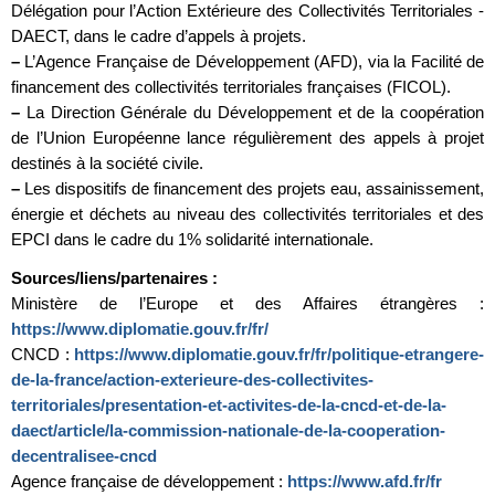
Délégation pour l’Action Extérieure des Collectivités Territoriales -
DAECT, dans le cadre d’appels à projets.
–
L’Agence Française de Développement (AFD), via la Facilité de
financement des collectivités territoriales françaises (FICOL).
–
La Direction Générale du Développement et de la coopération
de l’Union Européenne lance régulièrement des appels à projet
destinés à la société civile.
–
Les dispositifs de financement des projets eau, assainissement,
énergie et déchets au niveau des collectivités territoriales et des
EPCI dans le cadre du 1% solidarité internationale.
Sources/liens/partenaires :
Ministère de l’Europe et des Affaires étrangères :
https://www.diplomatie.gouv.fr/fr/
CNCD :
https://www.diplomatie.gouv.fr/fr/politique-etrangere-
de-la-france/action-exterieure-des-collectivites-
territoriales/presentation-et-activites-de-la-cncd-et-de-la-
daect/article/la-commission-nationale-de-la-cooperation-
decentralisee-cncd
Agence française de développement :
https://www.afd.fr/fr