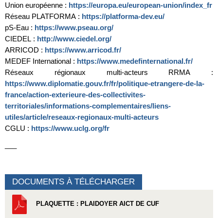
Union européenne :
https://europa.eu/european-union/index_fr
Réseau PLATFORMA :
https://platforma-dev.eu/
pS-Eau :
https://www.pseau.org/
CIEDEL :
http://www.ciedel.org/
ARRICOD :
https://www.arricod.fr/
MEDEF International :
https://www.medefinternational.fr/
Réseaux régionaux multi-acteurs RRMA :
https://www.diplomatie.gouv.fr/fr/politique-etrangere-de-la-
france/action-exterieure-des-collectivites-
territoriales/informations-complementaires/liens-
utiles/article/reseaux-regionaux-multi-acteurs
CGLU :
https://www.uclg.org/fr
___
DOCUMENTS À TÉLÉCHARGER
PLAQUETTE : PLAIDOYER AICT DE CUF