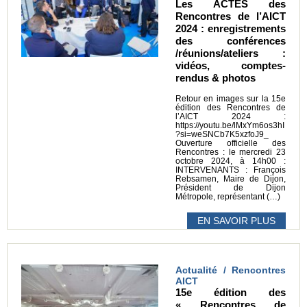
Les ACTES des
Rencontres de l’AICT
2024 : enregistrements
des conférences
/réunions/ateliers :
vidéos, comptes-
rendus & photos
Retour en images sur la 15e
édition des Rencontres de
l’AICT 2024 :
https://youtu.be/lMxYm6os3hI
?si=weSNCb7K5xzfoJ9_
Ouverture officielle des
Rencontres : le mercredi 23
octobre 2024, à 14h00 :
INTERVENANTS : François
Rebsamen, Maire de Dijon,
Président de Dijon
Métropole, représentant (…)
EN SAVOIR PLUS
Actualité / Rencontres
AICT
15e édition des
« Rencontres de