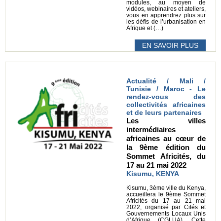
modules, au moyen de
vidéos, webinaires et ateliers,
vous en apprendrez plus sur
les défis de l’urbanisation en
Afrique et (…)
EN SAVOIR PLUS
Actualité / Mali /
Tunisie / Maroc - Le
rendez-vous des
collectivités africaines
et de leurs partenaires
Les villes
intermédiaires
africaines au cœur de
la 9ème édition du
Sommet Africités, du
17 au 21 mai 2022
Kisumu, KENYA
Kisumu, 3ème ville du Kenya,
accueillera le 9ème Sommet
Africités du 17 au 21 mai
2022, organisé par Cités et
Gouvernements Locaux Unis
d’Afrique (CGLUA). Cette